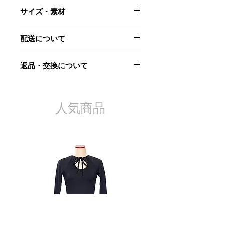
サイズ・素材
サイズ：ワンサイズ
配送について
最大頭周り59cm(リボンで調節できま
す)
3月末までに配送予定です。
パイル部分 レーヨン100%
返品・交換について
グラウンド キュプラ100%
裏地 ポリエステル100%
当社起因による以下のような場合に
は、原則として商品到着後7日以内で
あれば交換にて対応させていただきま
人気商品
す。
・お届けした商品が不良品であった場
合
・商品が汚れている、または破損して
いる場合
・申し込まれた商品と届いた商品が異
なっていた場合
ただし、交換する商品の在庫がない場
合、商品代金を返金させていただく場
合がございますので予めご了承くださ