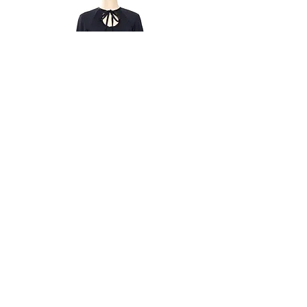
さいませ。
商品が汚れている、または破損し
※ボディーにフィットするデザインな
ている場合
ので若干窮屈に感じる可能性がありま
申し込まれた商品と届いた商品が
す。
異なっていた場合
ただし、交換する商品の在庫がない場
合、商品代金を返金させていただく場
合がございますので予めご了承くださ
い。
Bodysuit Black
また、以下の場合、返品はお受け致し
価格
￥36,000
かねます。
お客様のご都合による(色・サイズ
間違い等)交換・返品の場合
一度でもご使用になられた場合
お客様の責任で傷や破損が生じた
場合
Email
商品タグを外された場合
商品到着後8日以上経過した場合
info@suitokyo.jp
その他 当社が返品・交換をお受