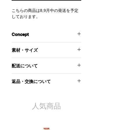
こちらの商品は8,9月中の発送を予定
しております。
Concept
ストレッチベロアのボディースーツ。
素材・サイズ
ハイレグデザインをパンツやスカート
のウエストから見せたり、股下のホッ
‐素材-
クを留めずにボトムスの外に出したり
配送について
ポリエステル 91％
様々な着こなしを楽しめます。
ポリウレタン 9％
袖のフレアがエレガントな印象を与え
こちらの商品は8,9月中の発送を予定
返品・交換について
ます。
しております。
‐サイズ‐
前首元のリボンを解けばかぶりで着脱
Sサイズ
当社起因による以下のような場合に
が可能です。
身幅：72cm
は、原則として商品到着後7日以内で
※バストサイズが大きめの方は身長な
袖幅：32.5cm
あれば交換にて対応させていただきま
人気商品
どにもよりますがMサイズの方が良い
Mサイズ
す。
場合があります。サイズ感について不
身幅：76cm
安やご不明点のある方はお気軽に
袖幅：34.5cm
お届けした商品が不良品であった
instagramのDMかメールでご相談くだ
場合