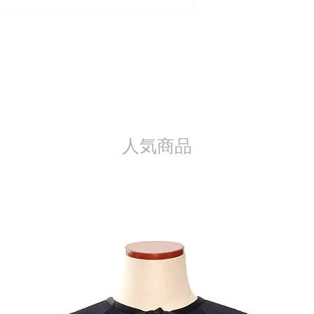
また、以下の場合、
・お客様のご都合によ
品の場合
・一度でもご使用に
・お客様の責任で傷
・商品到着後8日以
・その他 当社が返
た場合
※製品の特質上、加
人気商品
品に関しては返品や
ください。
※パソコンや携帯端
色目と多少異なる場
像の色目については
商品詳細、サイズ等
い上げ前にinstag
合わせください。