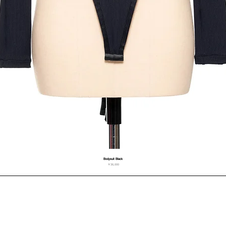
Bodysuit Black
価格
￥36,000