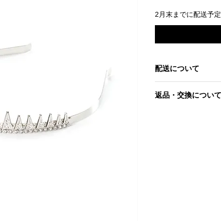
2月末までに配送予
配送について
2月末までに配送予
返品・交換につい
当社起因による以下
到着後7日以内であ
す。
・お届けした商品が
・商品が汚れている
・申し込まれた商品
ただし、交換する商
金させていただく場
さい。