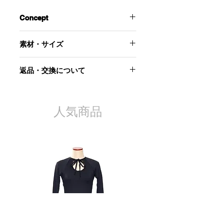
Concept
suiのロゴをプリントしたシンプルな
素材・サイズ
ロンT。
季節を問わず着用いただけます。
‐素材-
裾は切りっぱなしになっています。
返品・交換について
綿100％
当社起因による以下のような場合に
‐サイズ‐
は、原則として商品到着後7日以内で
着丈：48cm
あれば交換にて対応させていただきま
人気商品
肩幅：52cm
す。
身幅：116cm
袖丈：62cm
お届けした商品が不良品であった
場合
商品が汚れている、または破損し
ている場合
申し込まれた商品と届いた商品が
異なっていた場合
ただし、交換する商品の在庫がない場