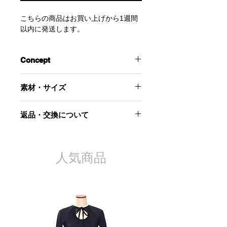
こちらの商品はお買い上げから1週間
以内に発送します。
Concept
今季を象徴する傷んだフルーツのグラ
素材・サイズ
フィックをプリントしたTシャツ。
季節を問わず着用でき便利な一枚で
‐素材-
す。
返品・交換について
綿100％
SとⅬの2サイズ展開なのでお好きなサ
イズ感でお選びください。
当社起因による以下のような場合に
‐サイズ‐
Sサイズはプリントの大きさがⅬサイ
は、原則として商品到着後7日以内で
Sサイズ
ズより小さくなりますのでご了承くだ
あれば交換にて対応させていただきま
人気商品
着丈：65cm
さい。(商品写真はⅬサイズを使用)
す。
肩幅：42cm
身幅：98cm
お届けした商品が不良品であった
袖丈：19cm
場合
商品が汚れている、または破損し
Ⅼサイズ
ている場合
着丈：73cm