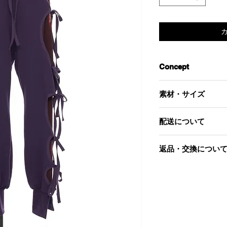
Concept
今季を象徴する傷ん
素材・サイズ
トしたスウェットパ
柘榴、葡萄のプリン
-素材-
ぞれぞれのフルーツに
配送について
綿 100％
るので探してみてく
裾のリブが足首で止
こちらの商品は8,9
‐サイズ‐
返品・交換につい
長の方に着ていただ
総丈：104cm
フーディーとセット
股上：38cm
当社起因による以下
股下：66cm
到着後7日以内であ
ウエスト：65~80c
す。
わたり：75cm
お届けした商品が
商品が汚れている