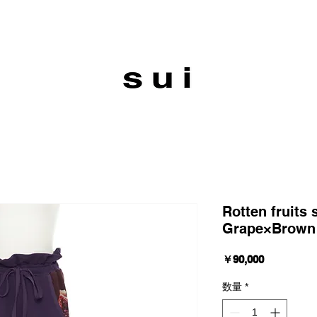
Rotten fruits
Grape×Brown
価
￥90,000
格
数量
*