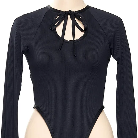
色目と多少異なる場
像の色目については
商品詳細、サイズ等
い上げ前にinstag
合わせください。