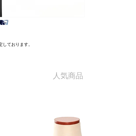
申し込まれた商品
ただし、交換する商
金させていただく場
さい。
また、以下の場合、
予定しております。
お客様のご都合に
品の場合
一度でもご使用に
お客様の責任で傷
人気商品
商品タグを外され
商品到着後8日以
その他 当社が返
した場合
※製品の特質上、加
品に関しては返品や
ください。
※パソコンや携帯端