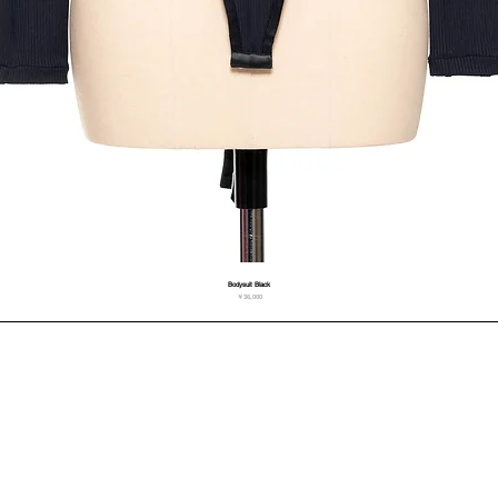
Bodysuit Black
価格
￥36,000