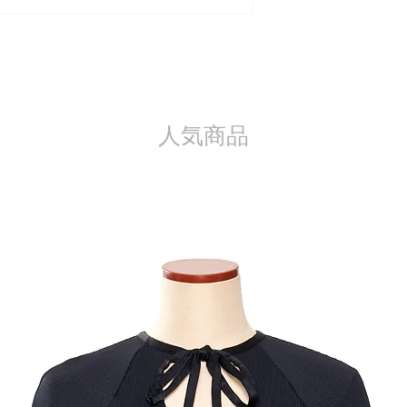
また、以下の場合、
・お客様のご都合によ
品の場合
・一度でもご使用に
・お客様の責任で傷
・商品到着後8日以
人気商品
・その他 当社が返
た場合
※製品の特質上、加
品に関しては返品や
ください。
※パソコンや携帯端
色目と多少異なる場
像の色目については
商品詳細、サイズ等
い上げ前にinstag
合わせください。