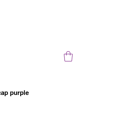
cap purple
セ
ー
ル
価
格