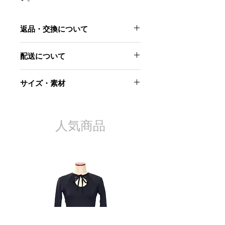
返品・交換について
当社起因による以下のような場合に
配送について
は、原則として商品到着後7日以内で
あれば交換にて対応させていただきま
ご注文から7日以内に発送します。
す。
サイズ・素材
日時指定はお受けできません。
配送完了時にメールでお知らせさせて
・お届けした商品が不良品であった場
素材
いただきます。
合
綿 100%
再配達の手配はお客様で行っていただ
・商品が汚れている、または破損して
スモールサイズ
人気商品
きますようお願いいたします。
いる場合
着丈 38cm
・申し込まれた商品と届いた商品が異
身幅 49cm
なっていた場合
袖丈 56cm
ただし、交換する商品の在庫がない場
ビッグサイズ
合、商品代金を返金させていただく場
着丈 45cm
合がございますので予めご了承くださ
身幅 58cm
い。
袖丈 60cm
また、以下の場合、返品はお受け致し