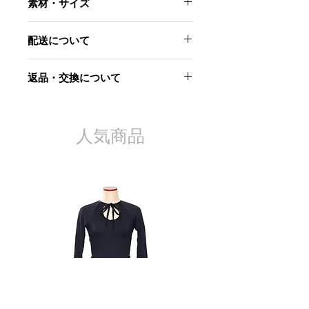
素材・サイズ
表現する柄として伊藤若冲の「動植綵
絵」から「老松白鳳図」と「孔雀鳳凰
ポリエステル 100%
図」の中の一枚をテキスタイルに使
配送について
用。着流しの様なゆったりとしたシル
- サイズ(cm)-
エットでドレッシーかつエレガント
こちらの商品は10月末のデリバリーを
着丈:147(ウエストでブラウジングさ
返品・交換について
に。右前でも左前でも楽しめる仕様に
予定しております。
れるデザインなので着用感は着丈寸法
なっているので、柄の出し方によって
より短くなります。)
当社起因による以下のような場合に
印象をがらりと変える事ができる一
バスト:139(タックを開いた部分を計
は、原則として商品到着後7日以内で
着。
測)
あれば交換にて対応させていただきま
人気商品
ウエスト:69(ウエストリボンで結んで
す。
着るデザインの為サイズ調整が可能で
す。)
お届けした商品が不良品であった
裾回り:337.5
場合
袖丈:65
商品が汚れている、または破損し
袖幅:26.75
ている場合
袖口幅:11.5
申し込まれた商品と届いた商品が
異なっていた場合
ただし、交換する商品の在庫がない場
合、商品代金を返金させていただく場
合がございますので予めご了承くださ