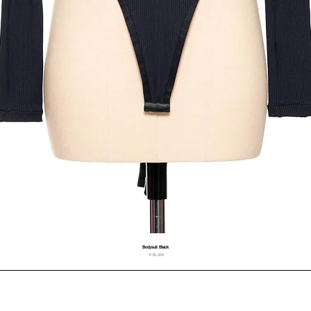
Bodysuit Black
価格
￥36,000