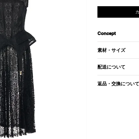
Concept
シーズンテーマから
素材・サイズ
レス。
コルセットやガータ
‐素材-
のランジェリーのデ
配送について
ポリエステル 100％
発する生徒像を表現
ペチコート
ガーターベルトは取
こちらの商品は8,9
ポリエステル 100％
返品・交換につい
としても着ることが
ィネートしてウエス
‐サイズ‐
当社起因による以下
背中のホックで若干
着丈：108
到着後7日以内であ
※Black lace
バスト：90
す。
トがセットになりま
ウエスト：70
肩幅：35.8
お届けした商品が
ペチコート
商品が汚れている
着丈：75.9
申し込まれた商品