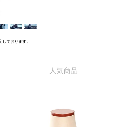
バスト：90.4
ただし、交換する商
金させていただく場
さい。
また、以下の場合、
予定しております。
お客様のご都合に
品の場合
一度でもご使用に
お客様の責任で傷
商品タグを外され
人気商品
商品到着後8日以
その他 当社が返
した場合
※製品の特質上、加
品に関しては返品や
ください。
※パソコンや携帯端
色目と多少異なる場
像の色目については