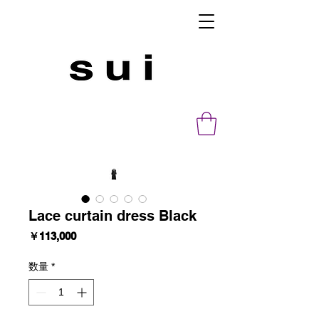
Lace curtain dress Black
価
￥113,000
格
数量
*