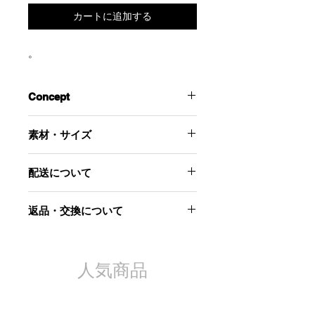
カートに追加する
。
Concept
古いナース服の形から着想を得たドレ
素材・サイズ
ス。
祖父母の家のカーテンのようなレース
- 素材 -
を使用しています。
配送について
ポリエステル100%
Flower jacquard dressを中に着ると花
の咲いた庭をカーテン越しに眺めてい
こちらの商品は8,9月中のデリバリー
-サイズ(cm)-
返品・交換について
るようなイメージが完成します。
を予定しております。
着丈:133
中にデニムパンツを忍ばせたり、イン
胸囲:120(ギャザーを伸ばして計測)
当社起因による以下のような場合に
ナーとのスタイリングで遊べる一着で
ウエスト:65~72
は、原則として商品到着後7日以内で
す。
肩幅:37
あれば交換にて対応させていただきま
人気商品
袖丈:64.5(二の腕のギャザーで着用す
す。
ると丈が短くなります)
二の腕周り:23~28
お届けした商品が不良品であった