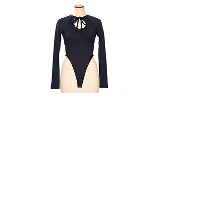
天巾:14.5
場合
商品が汚れている、または破損し
ている場合
申し込まれた商品と届いた商品が
異なっていた場合
ただし、交換する商品の在庫がない場
合、商品代金を返金させていただく場
合がございますので予めご了承くださ
い。
Bodysuit Black
価格
￥36,000
また、以下の場合、返品はお受け致し
かねます。
お客様のご都合による(色・サイズ
間違い等)交換・返品の場合
一度でもご使用になられた場合
お客様の責任で傷や破損が生じた
Email
場合
商品タグを外された場合
info@suitokyo.jp