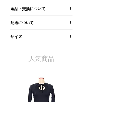
返品・交換について
当社起因による以下のような場合に
配送について
は、原則として商品到着後7日以内で
あれば交換にて対応させていただきま
ご注文から7営業日以内に発送致しま
す。
サイズ
す。
日時指定はお受けできません。
・お届けした商品が不良品であった場
首回り：約33.5㎝から約39㎝まで8(ア
配送完了時にメールでお知らせさせて
合
ジャスター長約5.5㎝）
いただきます。
・商品が汚れている、または破損して
蝶モチーフ：縦 約8㎝ 横 約
人気商品
再配達の手配はお客様で行っていただ
いる場合
11.5cm
きますようお願いいたします。
・申し込まれた商品と届いた商品が異
なっていた場合
ただし、交換する商品の在庫がない場
合、商品代金を返金させていただく場
合がございますので予めご了承くださ
い。
また、以下の場合、返品はお受け致し
かねます。